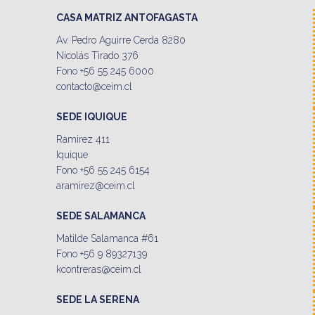
CASA MATRIZ ANTOFAGASTA
Av. Pedro Aguirre Cerda 8280
Nicolás Tirado 376
Fono +56 55 245 6000
contacto@ceim.cl
SEDE IQUIQUE
Ramirez 411
Iquique
Fono +56 55 245 6154
aramirez@ceim.cl
SEDE SALAMANCA
Matilde Salamanca #61
Fono +56 9 89327139
kcontreras@ceim.cl
SEDE LA SERENA