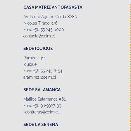
CASA MATRIZ ANTOFAGASTA
Av. Pedro Aguirre Cerda 8280
Nicolás Tirado 376
Fono +56 55 245 6000
contacto@ceim.cl
SEDE IQUIQUE
Ramirez 411
Iquique
Fono +56 55 245 6154
aramirez@ceim.cl
SEDE SALAMANCA
Matilde Salamanca #61
Fono +56 9 89327139
kcontreras@ceim.cl
SEDE LA SERENA