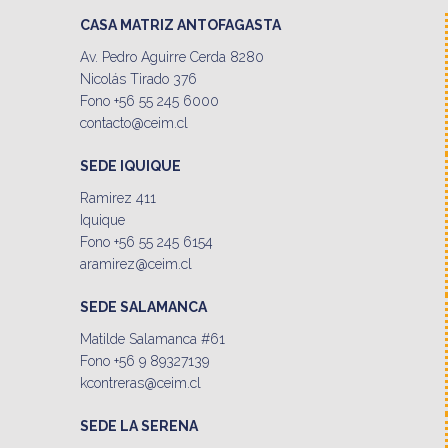
CASA MATRIZ ANTOFAGASTA
Av. Pedro Aguirre Cerda 8280
Nicolás Tirado 376
Fono +56 55 245 6000
contacto@ceim.cl
SEDE IQUIQUE
Ramirez 411
Iquique
Fono +56 55 245 6154
aramirez@ceim.cl
SEDE SALAMANCA
Matilde Salamanca #61
Fono +56 9 89327139
kcontreras@ceim.cl
SEDE LA SERENA