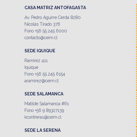
CASA MATRIZ ANTOFAGASTA
Av. Pedro Aguirre Cerda 8280
Nicolás Tirado 376
Fono +56 55 245 6000
contacto@ceim.cl
SEDE IQUIQUE
Ramirez 411
Iquique
Fono +56 55 245 6154
aramirez@ceim.cl
SEDE SALAMANCA
Matilde Salamanca #61
Fono +56 9 89327139
kcontreras@ceim.cl
SEDE LA SERENA