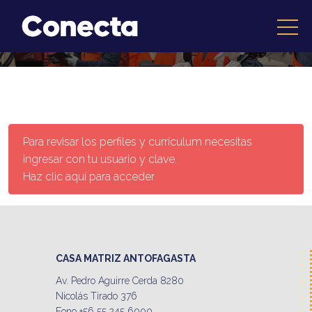
Para revisar los perfiles y currículum necesitas
ingresar con tu usuario y clave.
Haz clic aquí para acceder
CASA MATRIZ ANTOFAGASTA
Av. Pedro Aguirre Cerda 8280
Nicolás Tirado 376
Fono +56 55 245 6000